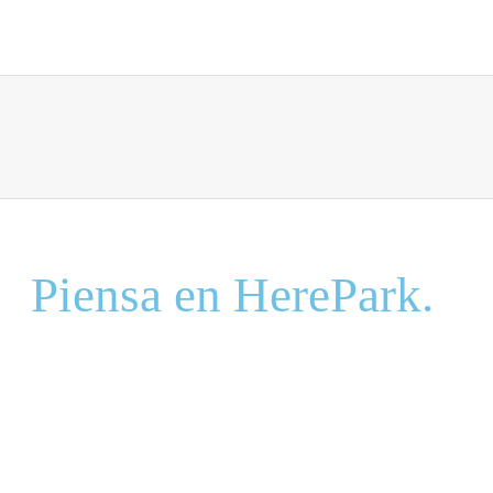
ndo pienses en Estacio
Piensa en HerePark.